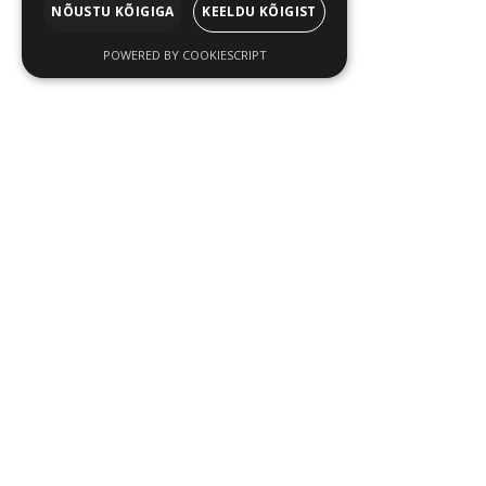
NÕUSTU KÕIGIGA
KEELDU KÕIGIST
POWERED BY COOKIESCRIPT
TELLIMUSE KOHTA
Ostutingimused
Sooduskoodid
Privaatsuspoliitika
INFORMATSIOON
Meist & Kontakt
Tellimine