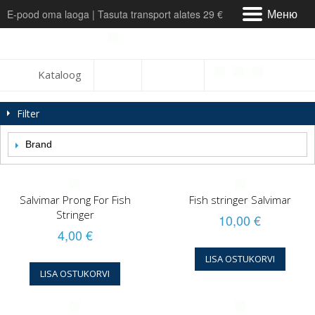
Меню
E-pood oma laoga | Tasuta transport alates 29 €
Meist & Kontakt
Kataloog
Tarne
Filter
Maksmine
Brand
Arvustused
Teeninduskeskus
Salvimar Prong For Fish
Fish stringer Salvimar
Stringer
10,00 €
Tagastamine ja vahetus
4,00 €
LISA OSTUKORVI
LISA OSTUKORVI