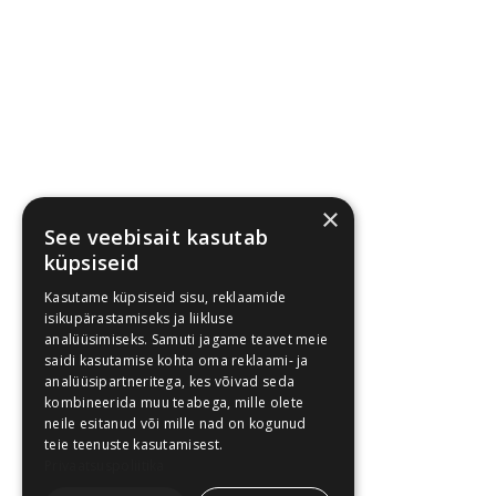
×
See veebisait kasutab
küpsiseid
Kasutame küpsiseid sisu, reklaamide
isikupärastamiseks ja liikluse
analüüsimiseks. Samuti jagame teavet meie
saidi kasutamise kohta oma reklaami- ja
analüüsipartneritega, kes võivad seda
kombineerida muu teabega, mille olete
neile esitanud või mille nad on kogunud
teie teenuste kasutamisest.
Privaatsuspoliitika