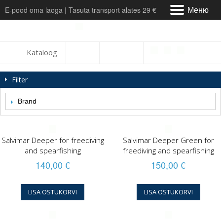
Меню
E-pood oma laoga | Tasuta transport alates 29 €
Meist & Kontakt
Kataloog
Tarne
Filter
Maksmine
Brand
Arvustused
Teeninduskeskus
Salvimar Deeper for freediving
Salvimar Deeper Green for
and spearfishing
freediving and spearfishing
Tagastamine ja vahetus
140,00 €
150,00 €
LISA OSTUKORVI
LISA OSTUKORVI