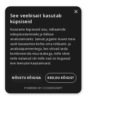
×
See veebisait kasutab
küpsiseid
Kasutame küpsiseid sisu, reklaamide
isikupärastamiseks ja liikluse
analüüsimiseks. Samuti jagame teavet meie
saidi kasutamise kohta oma reklaami- ja
analüüsipartneritega, kes võivad seda
kombineerida muu teabega, mille olete
neile esitanud või mille nad on kogunud
teie teenuste kasutamisest.
Privaatsuspoliitika
NÕUSTU KÕIGIGA
KEELDU KÕIGIST
POWERED BY COOKIESCRIPT