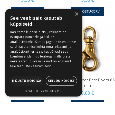
LISA OSTUKORVI
LISA OSTUKORVI
×
See veebisait kasutab
küpsiseid
Kasutame küpsiseid sisu, reklaamide
isikupärastamiseks ja liikluse
analüüsimiseks. Samuti jagame teavet meie
saidi kasutamise kohta oma reklaami- ja
analüüsipartneritega, kes võivad seda
kombineerida muu teabega, mille olete
neile esitanud või mille nad on kogunud
teie teenuste kasutamisest.
Privaatsuspoliitika
Buckle with a half-ring
Brass carabiner Best Divers 65
NÕUSTU KÕIGIGA
KEELDU KÕIGIST
mm
6,00 €
POWERED BY COOKIESCRIPT
6,00 €
LISA OSTUKORVI
LISA OSTUKORVI