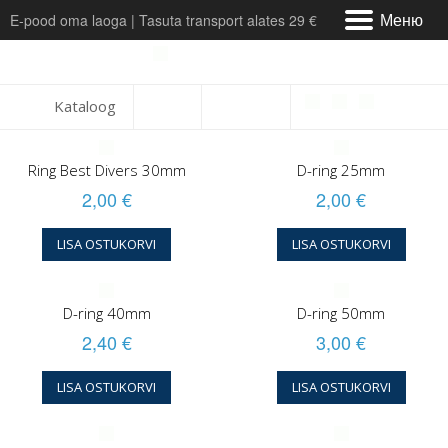
Меню
E-pood oma laoga | Tasuta transport alates 29 €
Meist & Kontakt
Kataloog
Tarne
Ring Best Divers 30mm
D-ring 25mm
Maksmine
2,00 €
2,00 €
Arvustused
LISA OSTUKORVI
LISA OSTUKORVI
Teeninduskeskus
D-ring 40mm
D-ring 50mm
Tagastamine ja vahetus
2,40 €
3,00 €
LISA OSTUKORVI
LISA OSTUKORVI