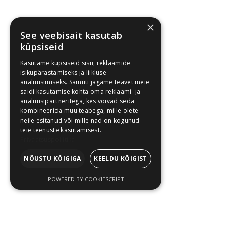
×
See veebisait kasutab
küpsiseid
Kasutame küpsiseid sisu, reklaamide
isikupärastamiseks ja liikluse
analüüsimiseks. Samuti jagame teavet meie
saidi kasutamise kohta oma reklaami- ja
analüüsipartneritega, kes võivad seda
kombineerida muu teabega, mille olete
neile esitanud või mille nad on kogunud
teie teenuste kasutamisest.
Privaatsuspoliitika
NÕUSTU KÕIGIGA
KEELDU KÕIGIST
POWERED BY COOKIESCRIPT