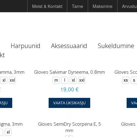
Meist & Kontakt
Tarne
Maksmine
Arvust
Harpuunid
Aksessuaarid
Sukeldumine
kt
Gamma, 3mm
Gloves Salvimar Dyneema, 0.8mm
Gloves S
xl
xxl
m
l
xl
xxl
xs
s
€
19,00 €
ASJU
VAATA ÜKSIKASJU
VA
Sigma, 3mm
Gloves SemiDry Scorpena E, 5
Gloves
mm
l
xl