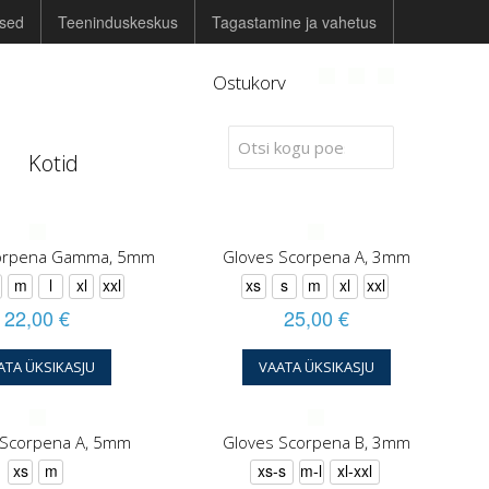
used
Teeninduskeskus
Tagastamine ja vahetus
Ostukorv
Kotid
corpena Gamma, 5mm
Gloves Scorpena A, 3mm
m
l
xl
xxl
xs
s
m
xl
xxl
22,00 €
25,00 €
ATA ÜKSIKASJU
VAATA ÜKSIKASJU
 Scorpena A, 5mm
Gloves Scorpena B, 3mm
xs
m
xs-s
m-l
xl-xxl