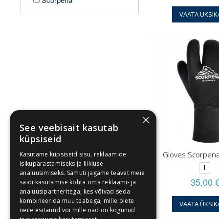
VAATA ÜKSIK
×
See veebisait kasutab
küpsiseid
Gloves Scorpen
Kasutame küpsiseid sisu, reklaamide
isikupärastamiseks ja liikluse
l
analüüsimiseks. Samuti jagame teavet meie
35,00 
saidi kasutamise kohta oma reklaami- ja
analüüsipartneritega, kes võivad seda
kombineerida muu teabega, mille olete
VAATA ÜKSIK
neile esitanud või mille nad on kogunud