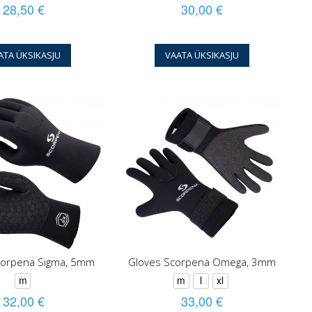
28,50 €
30,00 €
ATA ÜKSIKASJU
VAATA ÜKSIKASJU
corpena Sigma, 5mm
Gloves Scorpena Omega, 3mm
m
m
l
xl
32,00 €
33,00 €