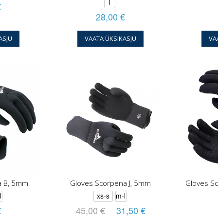
l
€
28,00 €
ASJU
VAATA ÜKSIKASJU
VA
a B, 5mm
Gloves Scorpena J, 5mm
Gloves S
l
xs-s
m-l
€
45,00 €
31,50 €