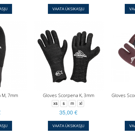
ASJU
VAATA ÜKSIKASJU
VA
a M, 7mm
Gloves Scorpena K, 3mm
Gloves Sco
xs
s
m
xl
€
35,00 €
ASJU
VAATA ÜKSIKASJU
VA