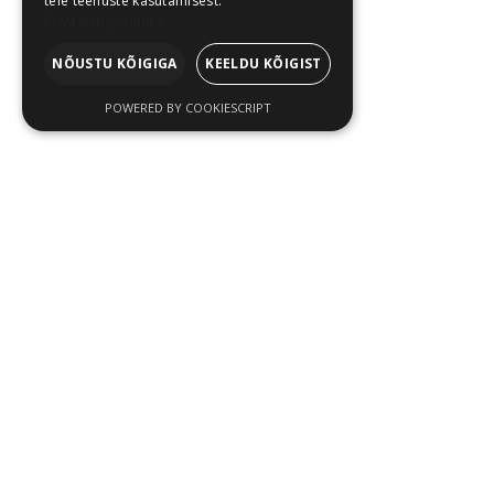
teie teenuste kasutamisest.
Privaatsuspoliitika
NÕUSTU KÕIGIGA
KEELDU KÕIGIST
POWERED BY COOKIESCRIPT
TELLIMUSE KOHTA
Ostutingimused
Sooduskoodid
Privaatsuspoliitika