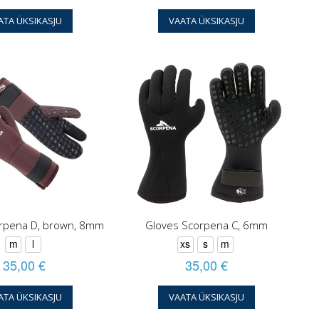
ATA ÜKSIKASJU
VAATA ÜKSIKASJU
rpena D, brown, 8mm
Gloves Scorpena C, 6mm
m
l
xs
s
m
35,00 €
35,00 €
ATA ÜKSIKASJU
VAATA ÜKSIKASJU