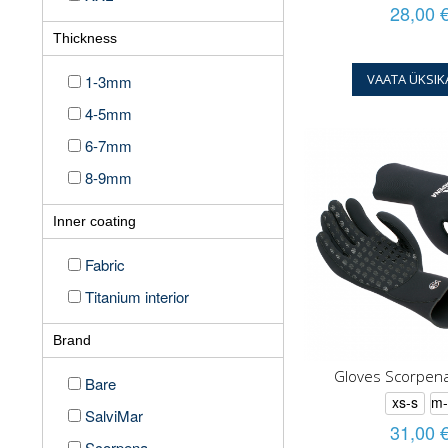
28,00 
Thickness
VAATA ÜKSIK
1-3mm
4-5mm
6-7mm
8-9mm
Inner coating
Fabric
Titanium interior
Brand
Gloves Scorpen
Bare
xs-s
m-
SalviMar
31,00 
Scorpena