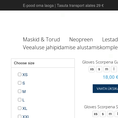
E-pood oma laoga | Tasuta transport alates 29 €
Maskid & Torud
Neopreen
Lestad
Veealuse jahipidamise alustamiskomple
Gloves Scorpena 
Choose size
xs
s
m
l
XS
18,00 
S
VAATA ÜKSIK
M
L
Gloves Scorpena 
XL
xs
s
m
XXL